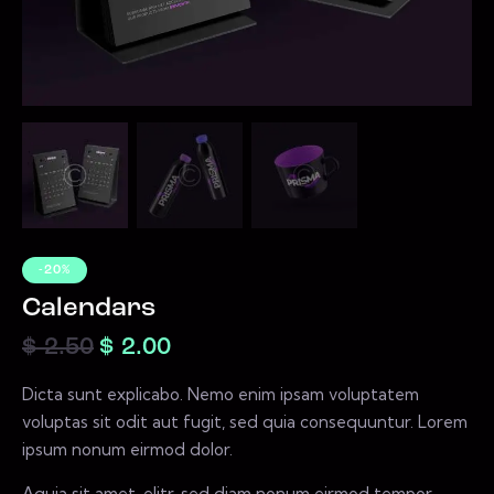
-20%
Calendars
$
2.50
$
2.00
Dicta sunt explicabo. Nemo enim ipsam voluptatem
voluptas sit odit aut fugit, sed quia consequuntur. Lorem
ipsum nonum eirmod dolor.
Aquia sit amet, elitr, sed diam nonum eirmod tempor