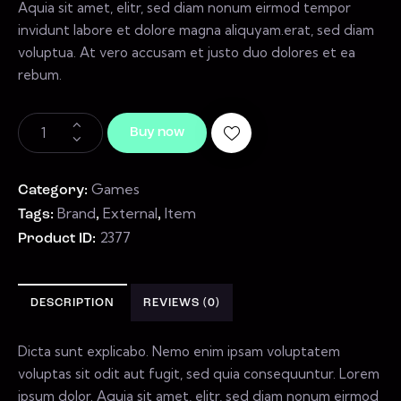
Aquia sit amet, elitr, sed diam nonum eirmod tempor
invidunt labore et dolore magna aliquyam.erat, sed diam
voluptua. At vero accusam et justo duo dolores et ea
rebum.
Buy now
Games
Category:
Brand
External
Item
Tags:
,
,
2377
Product ID:
DESCRIPTION
REVIEWS (0)
Dicta sunt explicabo. Nemo enim ipsam voluptatem
voluptas sit odit aut fugit, sed quia consequuntur. Lorem
ipsum dolor. Aquia sit amet, elitr, sed diam nonum eirmod